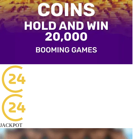
JACKPOT