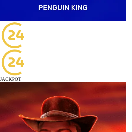
JACKPOT