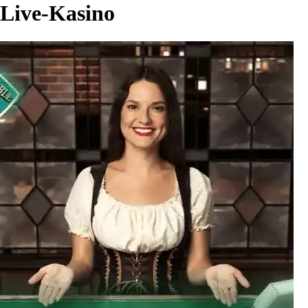
Live-Kasino