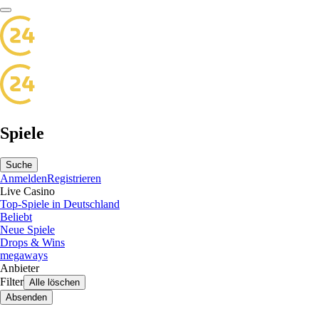
Spiele
Suche
Anmelden
Registrieren
Live Casino
Top-Spiele in Deutschland
Beliebt
Neue Spiele
Drops & Wins
megaways
Anbieter
Filter
Alle löschen
Absenden