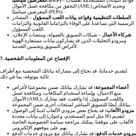
– قواعد البيانات المستخدمة لعمليات
المعرضين سياسيًا (PEP)
التحقق من مكافحة غسل الأموال (AML) وتحديد الأشخاص
المعرضين سياسيًا (PEPs).
السلطات التنظيمية وقواعد بيانات اللعب المسؤول
– المصادر
الرسمية التي تساعدنا على الوفاء بالتزاماتنا القانونية والتزامات
اللعب المسؤول.
شركاء الأعمال
– شبكات التسويق بالعمولة، ومنصات الإعلان،
ومزودو التحليلات الذين قد يشاركون بيانات مستعارة الهوية
لأغراض التسويق وتحسين الخدمة.
7. الإفصاح عن المعلومات الشخصية
لتقديم خدماتنا، قد نحتاج إلى مشاركة بياناتك الشخصية مع أطراف
ثالثة موثوقة، بما في ذلك:
أعضاء المجموعة:
قد نشارك بياناتك ضمن مجموعتنا لأغراض
منع الاحتيال، وإساءة استخدام المكافآت، ومكافحة غسل
الأموال (AML)، واللعب المسؤول. إذا وافقت، فقد نشارك
بياناتك أيضًا للتسويق المباشر لمنتجات أخرى ضمن المجموعة.
مزودو الألعاب:
قد يحتاج بعض مزودي الألعاب لدينا إلى الوصول
إلى بيانات محددة (مثل اسم المستخدم، وعنوان IP) لتقديم
الألعاب على موقعنا. يمكنك مراجعة سياسة الخصوصية الخاصة
بهم على موقعهم الإلكتروني.
مزودو خدمات الدفع:
قد نشارك بياناتك مع مزودي خدمات الدفع