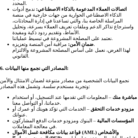
المحدد.
اتصالات العملاء المدعومة بالذكاء الاصطناعي:
ندمج أدوات
الذكاء الاصطناعي الحوارية من جهات خارجية في منصة
المراسلة الخاصة بنا، والتي تساعدنا في إدارة المحادثات،
واسترجاع تذاكر الدعم وملفات تعريف العملاء بسرعة، وتحليل
الأنماط، وتقديم ردود ذكية ومفيدة.
نعتمد على المصلحة المشروعة في تبسيط عملياتنا.
مراقبة أمن المنصة وتعزيزه.
ضمان الأمن:
لهذا الغرض، نعمل على أساس المصلحة المشروعة والالتزام
القانوني.
6. المصادر التي نجمع منها البيانات:
نجمع البيانات الشخصية من مصادر متنوعة لضمان الامتثال والأمن
وتجربة مستخدم سلسة. وتشمل هذه المصادر:
مباشرة منك
– المعلومات التي تقدمها عند التسجيل، أو استخدام
خدماتنا، أو التواصل معنا.
مزودو خدمات التحقق
– الخدمات التي تؤكد هويتك أو عمرك أو
عنوانك.
المؤسسات المالية
– البنوك ومزودو خدمات الدفع المشاركون
في معالجة المعاملات.
قواعد بيانات مكافحة غسل الأموال (AML) والأشخاص