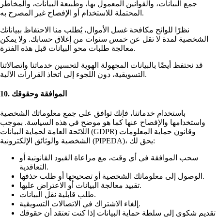
جمع البيانات، والقوانين المعمول بها، وطبيعة البيانات، والمخاطر
المحتملة للاستخدام أو الإفصاح غير المصرح به.
نظرًا للوائح مكافحة غسل الأموال، يُطلب منا الاحتفاظ ببياناتك
الشخصية لمدة لا تقل عن خمس سنوات من إغلاق حسابك. ولا يمكن
معالجة طلبات محو البيانات قبل هذه الفترة.
قد نحتفظ أيضًا بالبيانات المجهولة الهوية لتحسين خدماتنا واتصالاتنا
التسويقية، دون اللجوء إلى اتخاذ القرارات الآلية.
10. الموافقة وحقوقك
باستخدام خدماتنا، فإنك توافق على جمع معلوماتك الشخصية
واستخدامها والإفصاح عنها كما هو موضح في هذه السياسة. بموجب
اللائحة العامة لحماية البيانات (GDPR) وقانون حماية المعلومات
الشخصية والوثائق الإلكترونية (PIPEDA)، يحق لك:
سحب الموافقة في أي وقت، مع مراعاة القيود القانونية أو
التعاقدية.
الوصول إلى معلوماتك الشخصية أو تصحيحها أو طلب حذفها.
تقييد معالجة البيانات أو الاعتراض عليها.
طلب قابلية نقل البيانات.
إلغاء الاشتراك في الاتصالات التسويقية.
تقديم شكوى إلى سلطة حماية البيانات إذا كنت تعتقد أن حقوقك