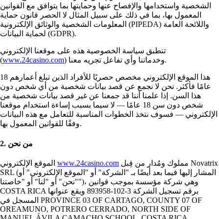
الشخصية واستخدامها والإفصاح عنها وحمايتها بما يتوافق مع القوانين
المعمول بها، بما في ذلك على سبيل المثال لا الحصر قانون حماية
المعلومات الشخصية والوثائق الإلكترونية (PIPEDA) واللائحة العامة
لحماية البيانات (GDPR).
تنطبق سياسة الخصوصية هذه على موقعنا الإلكتروني
) وخدماتنا وأي تفاعل تجريه معنا.
www.24casino.com
(
هذا الموقع الإلكتروني مخصص حصريًا للأفراد الذين تبلغ أعمارهم 18
عامًا فأكثر. نحن لا نجمع عن قصد بيانات شخصية من أي شخص دون
هذا السن. إذا علمنا أننا قد جمعنا عن غير قصد بيانات شخصية من
شخص دون سن 18 عامًا — لا سيما بسبب إساءة استخدام موقعنا
الإلكتروني — فسوف نتخذ الخطوات المناسبة للتعامل مع هذه البيانات
وفقًا للقوانين المعمول بها.
2. من نحن
مملوك ومُدار من قِبل Novatrix
www.24casino.com
الموقع الإلكتروني
SRL (المشار إليها فيما بعد أيضًا بـ "الشركة" أو "الموقع الإلكتروني" أو
"نحن" أو "لنا" أو "خاصتنا")، وهي شركة مؤسسة بموجب قوانين
COSTA RICA برقم تسجيل الشركة 3-102-893958 ويقع عنوانها
المسجل في PROVINCE 03 OF CARTAGO, COUNTY 07 OF
OREAMUNO, POTRERO CERRADO, NORTH SIDE OF
MANUEL ÁVILA CAMACHO SCHOOL, COSTA RICA.