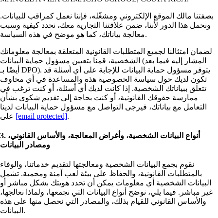
بصفتنا مالك الموقع الإلكتروني ومشغّله، فإننا نعمل كمراقب للبيانات.
ونحمل هذا الدور لأننا، ضمن علاقتنا التجارية معك، نحدد كيفية وسبب
معالجة بياناتك، كما هو موضح في هذه السياسة.
لضمان امتثالنا لجميع المتطلبات القانونية المتعلقة بمعالجة معلوماتك
الشخصية، قمنا بتعيين مسؤول حماية البيانات (المشار إليه فيما بعد
أيضًا بـ DPO). يتوفر مسؤول حماية البيانات للإجابة على أي أسئلة قد
تكون لديك حول سياسة الخصوصية هذه والمساعدة في أي مخاوف
تتعلق ببياناتك الشخصية. إذا كانت لديك أي أسئلة، أو كنت ترغب في
ممارسة حقوقك القانونية، أو كنت بحاجة إلى تقديم شكوى بشأن
التعامل مع بياناتك، فيرجى التواصل مع مسؤول حماية البيانات لدينا
.
[email protected]
على
3. أنواع البيانات الشخصية، وأغراض المعالجة، والأساس القانوني،
ومصادر البيانات
نقوم بجمع البيانات الشخصية ومعالجتها لتقديم خدماتنا، والوفاء
بالمتطلبات القانونية، والحفاظ على بيئة لعب آمنة ومحمية. تشمل
البيانات الشخصية أي معلومات يمكن أن تحدد هويتك بشكل مباشر أو
غير مباشر. فيما يلي، نوضح أنواع البيانات التي نجمعها، ولماذا نعالجها،
والأساس القانوني للقيام بذلك، والمصادر التي نحصل منها على هذه
البيانات.