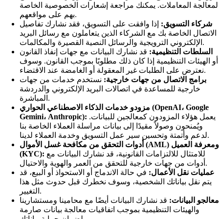
لمعالجة المعاملات. يمكنك مراجعة إشعارات الخصوصية الخاصة
بهم على مواقعهم.
شركاء التسويق:
إذا وافقت على التسويق، فقد نشارك تفاصيل
الاتصال الخاصة بك مع الشركاء الذين يتعاملون مع رسائل البريد
الإلكتروني الترويجية والرسائل النصية القصيرة والمكالمات.
السلطات التنظيمية:
قد نشارك البيانات مع جهات إنفاذ القانون
أو الهيئات التنظيمية إذا كان ذلك مطلوبًا بموجب القانون. وسوف
نعترض على الطلبات غير المعقولة أو الغامضة عند الاقتضاء.
برامج الاتصال من جهات خارجية:
نستخدم خدمات من جهات
خارجية للمساعدة في اتصالات البريد الإلكتروني والدردشة
المباشرة.
مزودو خدمات الذكاء الاصطناعي الحواري (OpenAI، Google
يعمل هؤلاء المزودون كمعالجين للبيانات.
Gemini، Anthropic):
ويُمنحون وصولاً مقيدًا إلى بيانات مراسلة العملاء الخاصة بنا
لدعم وأتمتة وتحسين سير عمل التسويق وخدمة العملاء لدينا.
أدوات التحقق من مكافحة غسل الأموال (AML) ومعرفة العميل
للامتثال للالتزامات القانونية، قد نشارك البيانات مع
(KYC):
أدوات من جهات خارجية للتحقق من العمر والهوية والاحتيال.
عمليات نقل الأعمال:
في حالة الاندماج أو الاستحواذ أو البيع، قد
يتم نقل بياناتك الشخصية، وسوف نخطرك قبل حدوث مثل هذا
التغيير.
معالجو البيانات:
قد نشارك البيانات أيضًا مع محامينا ومستشارينا
والهيئات التنظيمية بموجب اتفاقيات معالجة بيانات صارمة
لضمان حماية بياناتك.