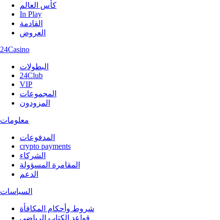
كأس العالم
In Play
القادمة
العروض
24Casino
البطولات
24Club
VIP
المجموعات
المزودون
معلومات
المدفوعات
crypto payments
الشركاء
المقامرة المسؤولة
الدعم
السياسات
شروط وأحكام المكافأة
قواعد الكتاب الرياضي