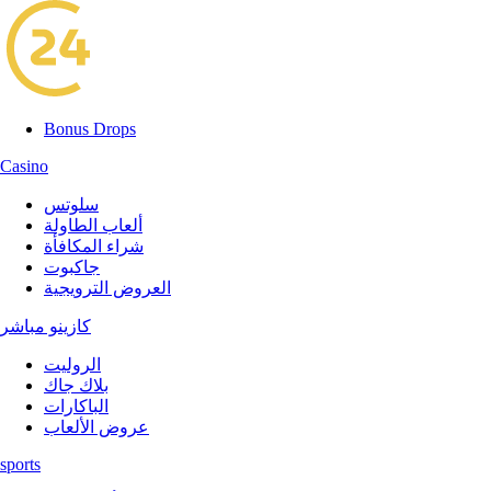
Bonus Drops
Casino
سلوتس
ألعاب الطاولة
شراء المكافأة
جاكبوت
العروض الترويجية
كازينو مباشر
الروليت
بلاك جاك
الباكارات
عروض الألعاب
sports