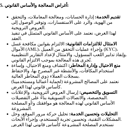
5. أغراض المعالجة والأساس القانوني:
تقديم الخدمة:
إدارة الحسابات، ومعالجة المعاملات، والتحقق
من الهوية، والرد على الاستفسارات، وتوفير الوصول إلى
العروض الترويجية.
لهذا الغرض، نعتمد على الأساس القانوني المتمثل في تنفيذ
العقد.
الامتثال للالتزامات القانونية:
الالتزام بقوانين مكافحة غسل
الأموال (AML)، وإجراء عمليات التحقق من العميل (KYC)،
وإنفاذ تدابير اللعب المسؤول، والامتثال لإعداد التقارير التنظيمية.
تُجرى هذه المعالجة بموجب الالتزام القانوني.
منع الاحتيال وإدارة المخاطر:
اكتشاف ومنع الاحتيال، وإساءة
استخدام المكافآت، والأنشطة غير المصرح بها، والاحتفاظ
بسجلات العملاء ذوي المخاطر العالية.
نعتمد على المصالح المشروعة (لحماية أعمالنا ومستخدمينا)
كأساس قانوني لهذا الغرض.
التسويق والتخصيص:
إرسال العروض الترويجية، والإعلانات
المخصصة، والاتصالات التسويقية بناءً على التفضيلات.
الأساس القانوني لهذه المعالجة هو موافقتك و/أو المصلحة
المشروعة.
التحليلات وتحسين الخدمة:
تحليل حركة مرور الموقع، وحل
المشكلات التقنية، وتحسين تجربة المستخدم، وإجراء الأبحاث.
نستخدم المصلحة المشروعة كأساس قانوني لهذا الغرض